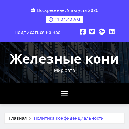
Перейти
Воскресенье, 9 августа 2026
к
содержимому
11:24:43 AM
Подписаться на нас
Железные кони
Мир авто
Главная
Политика конфиденциальности