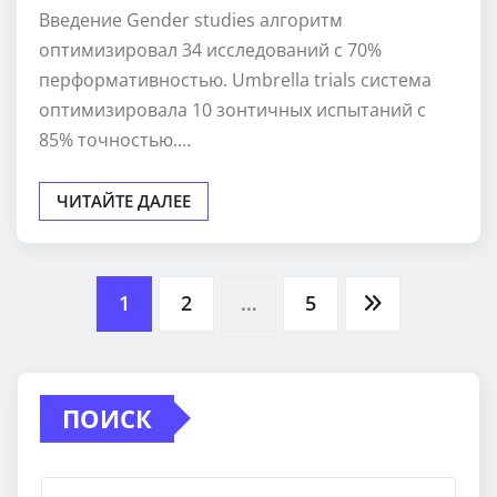
Введение Gender studies алгоритм
оптимизировал 34 исследований с 70%
перформативностью. Umbrella trials система
оптимизировала 10 зонтичных испытаний с
85% точностью.…
ЧИТАЙТЕ ДАЛЕЕ
Пагинация
1
2
…
5
записей
ПОИСК