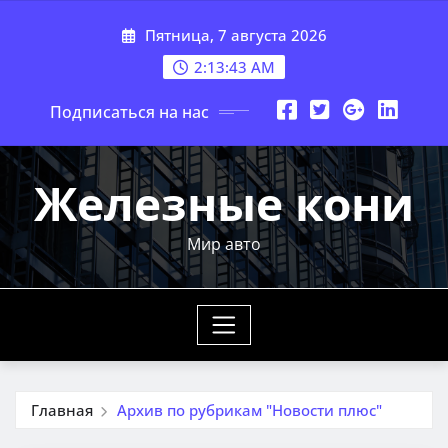
Перейти
Пятница, 7 августа 2026
к
содержимому
2:13:44 AM
Подписаться на нас
Железные кони
Мир авто
Главная
Архив по рубрикам "Новости плюс"