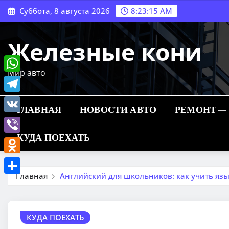
Перейти
Суббота, 8 августа 2026
8:23:17 AM
к
содержимому
Железные кони
Мир авто
WhatsApp
Telegram
ГЛАВНАЯ
НОВОСТИ АВТО
РЕМОНТ —
VK
КУДА ПОЕХАТЬ
Viber
Odnoklassniki
Главная
Английский для школьников: как учить язы
Отправить
КУДА ПОЕХАТЬ