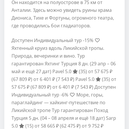
Он находится на полуострове в 75 км от
Анталии. Здесь можно увидеть руины храма
Диониса, Тихе и Фортуны, огромного театра,
где проводились бои гладиаторов.
Доступен Индивидуальный тур
-15%
Яхтенный круиз вдоль Ликийской тропы.
Природа, вечеринки и вино. Тур
гарантирован Яхтинг Турция
8 дн.
(29 апр – 06
май и ещё 27 дат)
Pavel 5.0
(35)
от 57 675 ₽
(67 809 ₽)
от 6 401 ₽
(7 543 ₽)
Pavel 5.0
(35)
от
57 675 ₽
(67 809 ₽)
от 6 401 ₽
(7 543 ₽)
Доступен
Индивидуальный тур
-6%
Море, горы,
параглайдинг — хайкинг-путешествие по
Ликийской тропе Тур гарантирован Поход
Турция
5 дн.
(04 – 08 апреля и ещё 18 дат)
Sarp
5.0
(15)
от 58 665 ₽
(62 475 ₽)
от 9 752 ₽