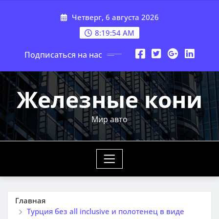
Перейти
Четверг, 6 августа 2026
к
содержимому
8:19:55 AM
Подписаться на нас
Железные кони
Мир авто
Главная
Турция без all inclusive и полотенец в виде