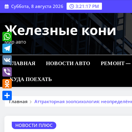
Перейти
Суббота, 8 августа 2026
3:21:18 PM
к
содержимому
Железные кони
Мир авто
WhatsApp
Telegram
ГЛАВНАЯ
НОВОСТИ АВТО
РЕМОНТ —
VK
КУДА ПОЕХАТЬ
Viber
Odnoklassniki
Главная
Аттракторная зоопсихология: неопределён
Отправить
НОВОСТИ ПЛЮС