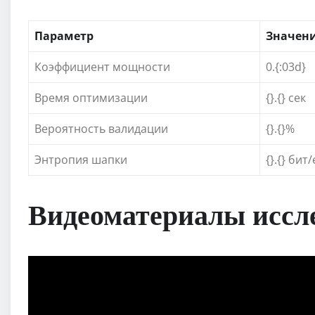
Параметр
Значен
Коэффициент мощности
0.{:03d}
Время оптимизации
{}.{} сек
Вероятность валидации
{}.{}%
Энтропия шапки
{}.{} бит/
Видеоматериалы иссл