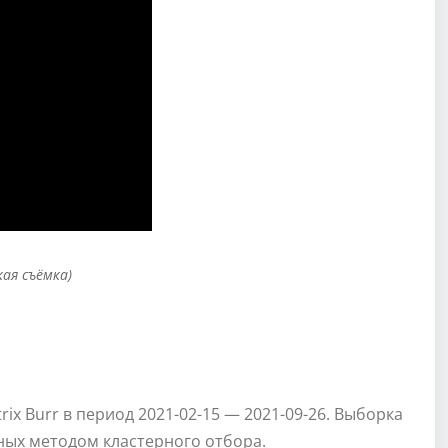
кая съёмка)
ix Burr в период 2021-02-15 — 2021-09-26. Выборка
ных методом кластерного отбора.