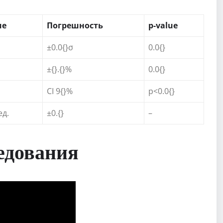
ие
Погрешность
p-value
±0.0{}σ
0.0{}
±{}.{}%
0.0{}
CI 9{}%
p<0.0{}
ед.
±0.{}
–
едования