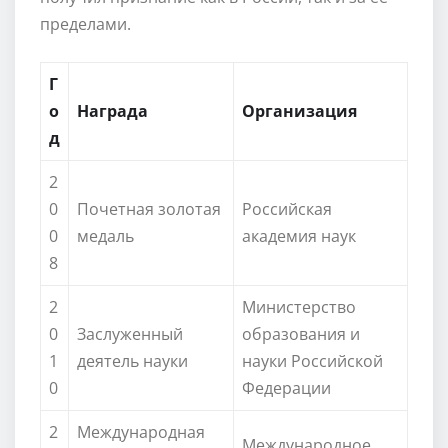
пределами.
Г
о
Награда
Организация
д
2
0
Почетная золотая
Российская
0
медаль
академия наук
8
2
Министерство
0
Заслуженный
образования и
1
деятель науки
науки Российской
0
Федерации
2
Международная
Международное