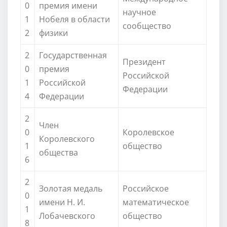
0
премия имени
научное
1
Нобеля в области
сообщество
2
физики
2
Государственная
Президент
0
премия
Российской
1
Российской
Федерации
4
Федерации
2
Член
0
Королевское
Королевского
1
общество
общества
6
2
Золотая медаль
Российское
0
имени Н. И.
математическое
1
Лобачевского
общество
8