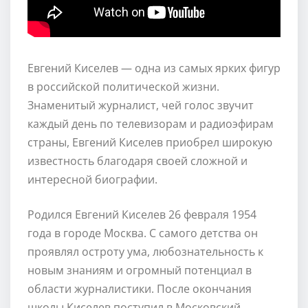
Евгений Киселев — одна из самых ярких фигур
в российской политической жизни.
Знаменитый журналист, чей голос звучит
каждый день по телевизорам и радиоэфирам
страны, Евгений Киселев приобрел широкую
известность благодаря своей сложной и
интересной биографии.
Родился Евгений Киселев 26 февраля 1954
года в городе Москва. С самого детства он
проявлял остроту ума, любознательность к
новым знаниям и огромный потенциал в
области журналистики. После окончания
школы Киселев поступил в Московский