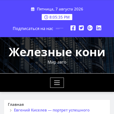
Перейти
Пятница, 7 августа 2026
к
содержимому
8:05:36 PM
Подписаться на нас
Железные кони
Мир авто
Главная
Евгений Киселев — портрет успешного