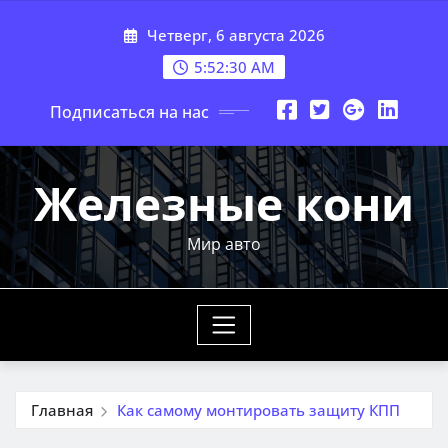
Перейти
Четверг, 6 августа 2026
к
содержимому
5:52:31 AM
Подписаться на нас
Железные кони
Мир авто
Главная
Как самому монтировать защиту КПП