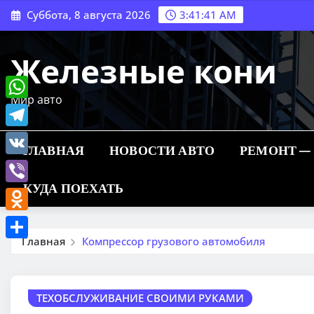
Перейти
Суббота, 8 августа 2026
3:41:42 AM
к
содержимому
Железные кони
Мир авто
WhatsApp
Telegram
ГЛАВНАЯ
НОВОСТИ АВТО
РЕМОНТ —
VK
КУДА ПОЕХАТЬ
Viber
Odnoklassniki
Главная
Компрессор грузового автомобиля
Отправить
ТЕХОБСЛУЖИВАНИЕ СВОИМИ РУКАМИ