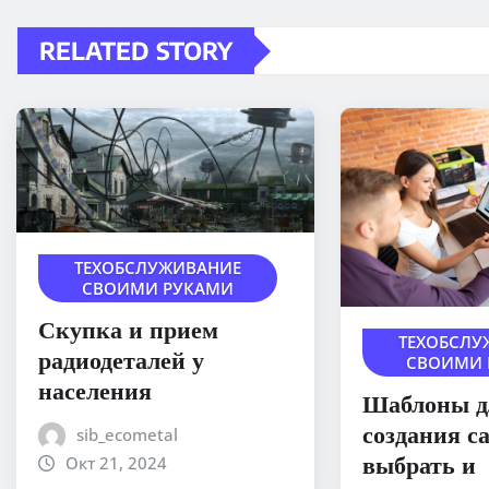
RELATED STORY
ТЕХОБСЛУЖИВАНИЕ
СВОИМИ РУКАМИ
Скупка и прием
ТЕХОБСЛУ
радиодеталей у
СВОИМИ 
населения
Шаблоны д
создания с
sib_ecometal
выбрать и
Окт 21, 2024