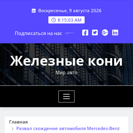
Перейти
Воскресенье, 9 августа 2026
к
содержимому
8:15:05 AM
Подписаться на нас
Железные кони
Мир авто
Главная
Развал схождение автомобиля Mercedes-Benz