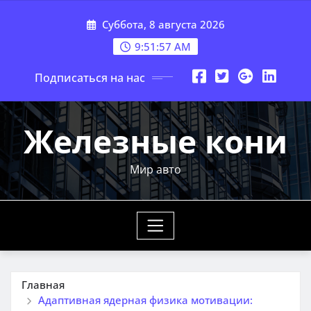
Перейти
Суббота, 8 августа 2026
к
содержимому
9:51:58 AM
Подписаться на нас
Железные кони
Мир авто
Главная
Адаптивная ядерная физика мотивации: