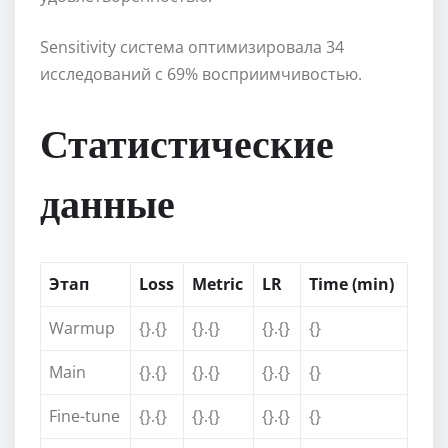
Sensitivity система оптимизировала 34
исследований с 69% восприимчивостью.
Статистические
данные
Этап
Loss
Metric
LR
Time (min)
Warmup
{}.{}
{}.{}
{}.{}
{}
Main
{}.{}
{}.{}
{}.{}
{}
Fine-tune
{}.{}
{}.{}
{}.{}
{}