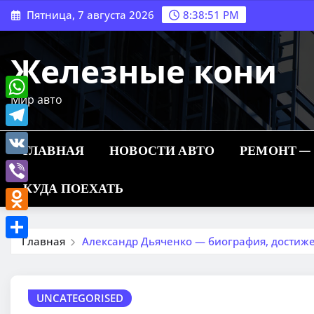
Перейти
Пятница, 7 августа 2026
8:38:52 PM
к
содержимому
Железные кони
Мир авто
WhatsApp
Telegram
ГЛАВНАЯ
НОВОСТИ АВТО
РЕМОНТ —
VK
КУДА ПОЕХАТЬ
Viber
Odnoklassniki
Главная
Александр Дьяченко — биография, достиж
Отправить
UNCATEGORISED