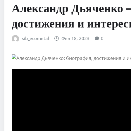
Александр Дьяченко 
достижения и интере
sib_ecometal
Фев 18, 2023
0