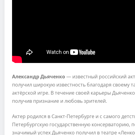
Александр Дьяченко
— известный российский акте
получил широкую известность благодаря своему т
актёрской игре. В течение своей карьеры Дьяченко
получив признание и любовь зрителей.
Актер родился в Санкт-Петербурге и с самого детст
Петербургскую государственную консерваторию, п
значимый успех Дьяченко получил в театре «Ленко