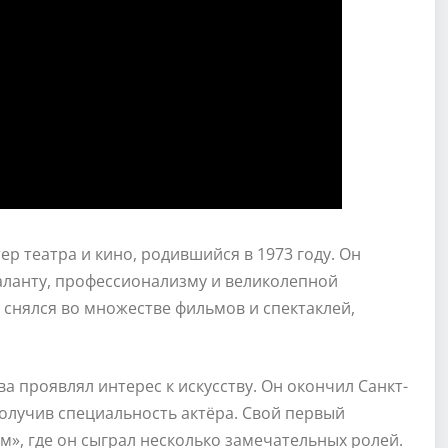
р театра и кино, родившийся в 1973 году. Он
аланту, профессионализму и великолепной
 снялся во множестве фильмов и спектаклей,
ва проявлял интерес к искусству. Он окончил Санкт-
олучив специальность актёра. Свой первый
м», где он сыграл несколько замечательных ролей.