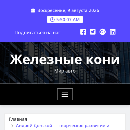
Перейти
Воскресенье, 9 августа 2026
к
содержимому
5:50:08 AM
Подписаться на нас
Железные кони
Мир авто
Главная
Андрей Донской — творческое развитие и