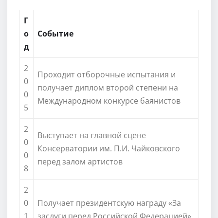
Г
о
Событие
д
2
Проходит отборочные испытания и
0
получает диплом второй степени на
0
Международном конкурсе баянистов
5
2
Выступает на главной сцене
0
Консерватории им. П.И. Чайковского
0
перед залом артистов
8
2
0
Получает президентскую награду «За
1
заслуги перед Российской Федерацией»