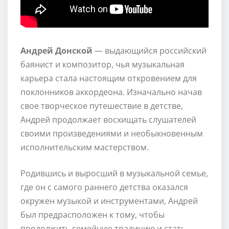
Андрей Донской
— выдающийся российский
баянист и композитор, чья музыкальная
карьера стала настоящим откровением для
поклонников аккордеона. Изначально начав
свое творческое путешествие в детстве,
Андрей продолжает восхищать слушателей
своими произведениями и необыкновенным
исполнительским мастерством.
Родившись и выросший в музыкальной семье,
где он с самого раннего детства оказался
окружен музыкой и инструментами, Андрей
был предрасположен к тому, чтобы
продолжить семейную традицию и стать