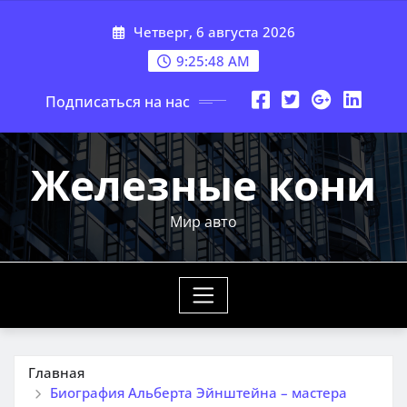
Перейти
Четверг, 6 августа 2026
к
содержимому
9:25:49 AM
Подписаться на нас
Железные кони
Мир авто
Главная
Биография Альберта Эйнштейна – мастера