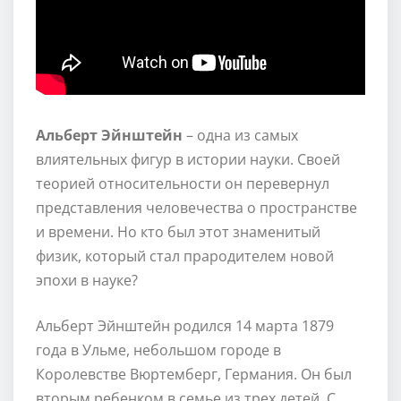
Альберт Эйнштейн
– одна из самых
влиятельных фигур в истории науки. Своей
теорией относительности он перевернул
представления человечества о пространстве
и времени. Но кто был этот знаменитый
физик, который стал прародителем новой
эпохи в науке?
Альберт Эйнштейн родился 14 марта 1879
года в Ульме, небольшом городе в
Королевстве Вюртемберг, Германия. Он был
вторым ребенком в семье из трех детей. С