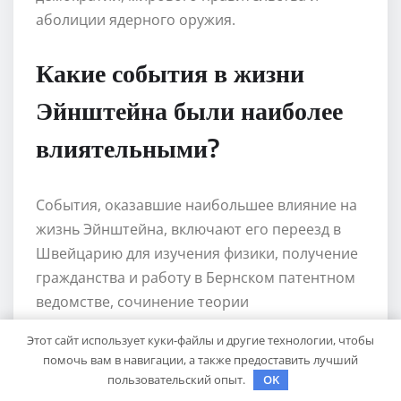
аболиции ядерного оружия.
Какие события в жизни
Эйнштейна были наиболее
влиятельными?
События, оказавшие наибольшее влияние на
жизнь Эйнштейна, включают его переезд в
Швейцарию для изучения физики, получение
гражданства и работу в Бернском патентном
ведомстве, сочинение теории
относительности, эмиграцию из Германии в
Этот сайт использует куки-файлы и другие технологии, чтобы
связи с нацистским режимом, и
помочь вам в навигации, а также предоставить лучший
присоединение к Принстонскому институту
пользовательский опыт.
OK
для продолжения исследований.