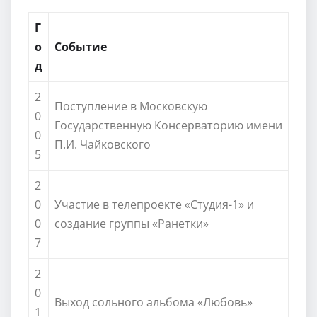
Г
о
Событие
д
2
Поступление в Московскую
0
Государственную Консерваторию имени
0
П.И. Чайковского
5
2
0
Участие в телепроекте «Студия-1» и
0
создание группы «Ранетки»
7
2
0
Выход сольного альбома «Любовь»
1