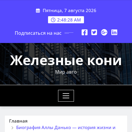
Перейти
Пятница, 7 августа 2026
к
содержимому
2:48:29 AM
Подписаться на нас
Железные кони
Мир авто
Главная
Биография Аллы Данько — история жизни и