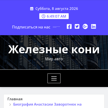
Перейти
Суббота, 8 августа 2026
к
содержимому
6:49:08 AM
Подписаться на нас
Железные кони
Мир авто
Главная
Биография Анастасии Заворотнюк на