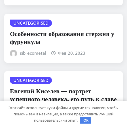
UNCATEGORISED
Особенности образования стержня у
фурункула
sib_ecometal
Фев 20, 2023
UNCATEGORISED
Евгений Киселев — портрет
успешного человека, его путь к славе
и личное счастье
Этот сайт использует куки-файлы и другие технологии, чтобы
помочь вам в навигации, а также предоставить лучший
sib_ecometal
Фев 20, 2023
пользовательский опыт.
OK