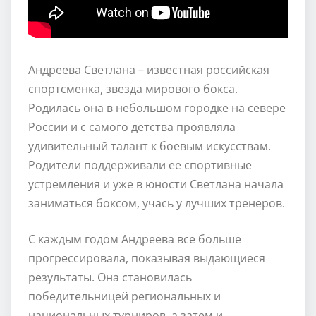
Андреева Светлана – известная российская
спортсменка, звезда мирового бокса.
Родилась она в небольшом городке на севере
России и с самого детства проявляла
удивительный талант к боевым искусствам.
Родители поддерживали ее спортивные
устремления и уже в юности Светлана начала
заниматься боксом, учась у лучших тренеров.
С каждым годом Андреева все больше
прогрессировала, показывая выдающиеся
результаты. Она становилась
победительницей региональных и
национальных турниров, а затем и