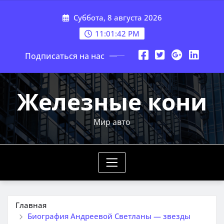
Перейти
Суббота, 8 августа 2026
к
содержимому
11:01:43 PM
Подписаться на нас
Железные кони
Мир авто
Главная
Биография Андреевой Светланы — звезды