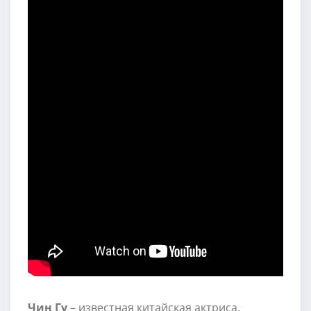
Чин Гу
– известная китайская актриса,