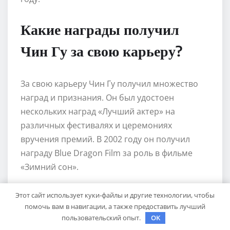
Какие награды получил
Чин Гу за свою карьеру?
За свою карьеру Чин Гу получил множество
наград и признания. Он был удостоен
нескольких наград «Лучший актер» на
различных фестивалях и церемониях
вручения премий. В 2002 году он получил
награду Blue Dragon Film за роль в фильме
«Зимний сон».
Какова история жизни Чин
Этот сайт использует куки-файлы и другие технологии, чтобы
помочь вам в навигации, а также предоставить лучший
Гу?
пользовательский опыт.
OK