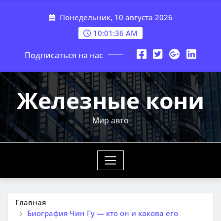
Перейти
Понедельник, 10 августа 2026
к
содержимому
10:01:37 AM
Подписаться на нас
Железные кони
Мир авто
Главная
Биография Чин Гу — кто он и какова его