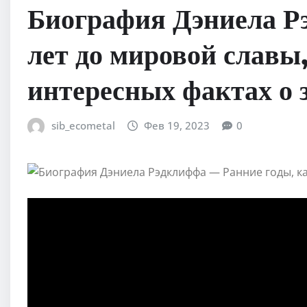
Биография Дэниела Р
лет до мировой славы,
интересных фактах о 
sib_ecometal
Фев 19, 2023
0