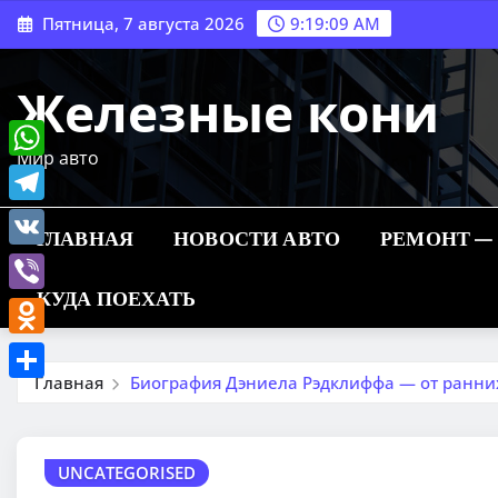
Перейти
Пятница, 7 августа 2026
9:19:09 AM
к
содержимому
Железные кони
Мир авто
WhatsApp
Telegram
ГЛАВНАЯ
НОВОСТИ АВТО
РЕМОНТ —
VK
КУДА ПОЕХАТЬ
Viber
Odnoklassniki
Главная
Биография Дэниела Рэдклиффа — от ранних 
Отправить
UNCATEGORISED