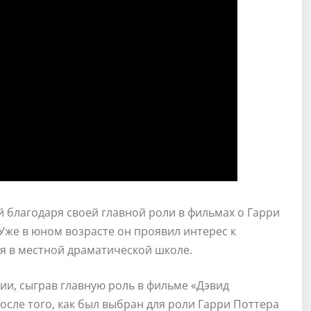
й благодаря своей главной роли в фильмах о Гарри
 Уже в юном возрасте он проявил интерес к
ся в местной драматической школе.
ии, сыграв главную роль в фильме «Дэвид
осле того, как был выбран для роли Гарри Поттера