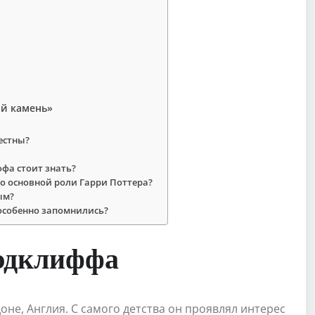
ий камень»
естны?
фа стоит знать?
до основной роли Гарри Поттера?
ым?
особенно запомнились?
эдклиффа
оне, Англия. С самого детства он проявлял интерес