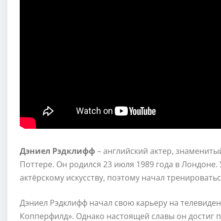
Дэниел Рэдклифф
– английский актер, знамениты
Поттере. Он родился 23 июля 1989 года в Лондоне.
актёрскому искусству, поэтому начал тренировать
Дэниел Рэдклифф начал свою карьеру на телевиден
Копперфилд». Однако настоящей славы он достиг п