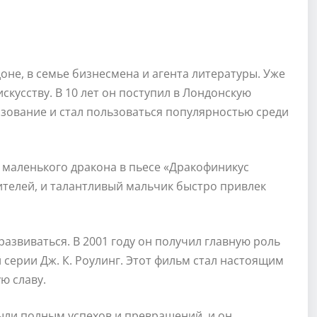
оне, в семье бизнесмена и агента литературы. Уже
скусству. В 10 лет он поступил в Лондонскую
зование и стал пользоваться популярностью среди
и маленького дракона в пьесе «Дракофиникус
рителей, и талантливый мальчик быстро привлек
азвиваться. В 2001 году он получил главную роль
серии Дж. К. Роулинг. Этот фильм стал настоящим
ю славу.
ыли полным успехов и превращений, и он