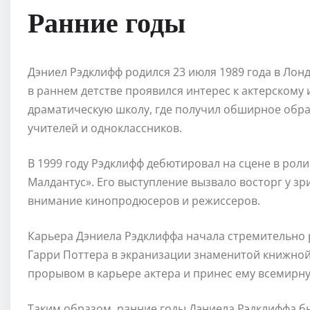
Ранние годы
Дэниел Рэдклифф родился 23 июля 1989 года в Лонд
в раннем детстве проявился интерес к актерскому и
драматическую школу, где получил обширное обра
учителей и одноклассников.
В 1999 году Рэдклифф дебютировал на сцене в рол
Малдантус». Его выступление вызвало восторг у з
внимание кинопродюсеров и режиссеров.
Карьера Дэниела Рэдклиффа начала стремительно р
Гарри Поттера в экранизации знаменитой книжной 
прорывом в карьере актера и принес ему всемирну
Таким образом, ранние годы Дэниела Рэдклиффа б