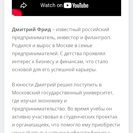
Дмитрий Фрид
– известный российский
предприниматель, инвестор и филантроп.
Родился и вырос в Москве в семье
предпринимателей. С детства проявлял
интерес к бизнесу и финансам, что стало
основой для его успешной карьеры.
В юности Дмитрий решил поступить в
Московский государственный университет,
где изучал экономику и
предпринимательство. Во время учебы он
активно участвовал в студенческих проектах
и организациях, что помогло ему приобрести
ценный опыт и навыки в области бизнеса.