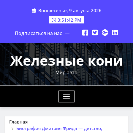
Перейти
Воскресенье, 9 августа 2026
к
содержимому
3:51:43 PM
Подписаться на нас
Железные кони
Мир авто
Главная
Биография Дмитрия Фрида — детство,