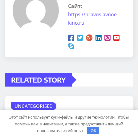
Сайт:
https://pravoslavnoe-
kino.ru
RELATED STORY
UNCATEGORISED
особенности проявления
Этот сайт использует куки-файлы и другие технологии, чтобы
помочь вам в навигации, а также предоставить лучший
абсцедирующего фурункула код по
пользовательский опыт.
OK
МКБ-10