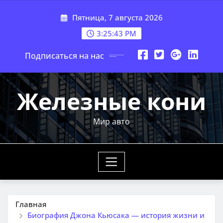
Перейти
Пятница, 7 августа 2026
к
содержимому
3:25:44 PM
Подписаться на нас
Железные кони
Мир авто
Главная
Биография Джона Кьюсака — история жизни и