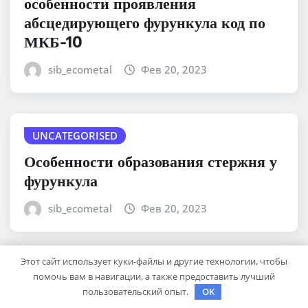
особенности проявления
абсцедирующего фурункула код по
МКБ-10
sib_ecometal
Фев 20, 2023
UNCATEGORISED
Особенности образования стержня у
фурункула
sib_ecometal
Фев 20, 2023
Этот сайт использует куки-файлы и другие технологии, чтобы
UNCATEGORISED
помочь вам в навигации, а также предоставить лучший
пользовательский опыт.
OK
Евгений Киселев — портрет