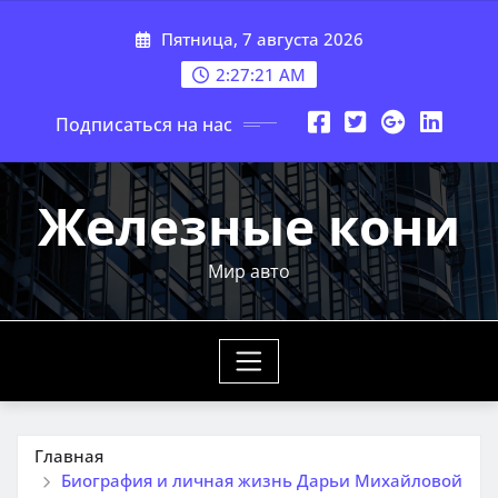
Перейти
Пятница, 7 августа 2026
к
содержимому
2:27:22 AM
Подписаться на нас
Железные кони
Мир авто
Главная
Биография и личная жизнь Дарьи Михайловой