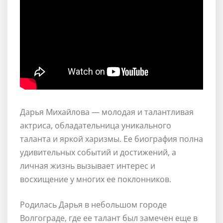
Дарья Михайлова — молодая и талантливая
актриса, обладательница уникального
таланта и яркой харизмы. Ее биография полна
удивительных событий и достижений, а
личная жизнь вызывает интерес и
восхищение у многих ее поклонников.
Родилась Дарья в небольшом городе
Волгограде, где ее талант был замечен еще в