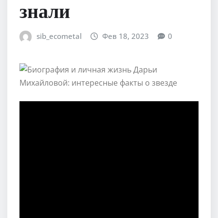
знали
sib_ecometal
Фев 18, 2023
0