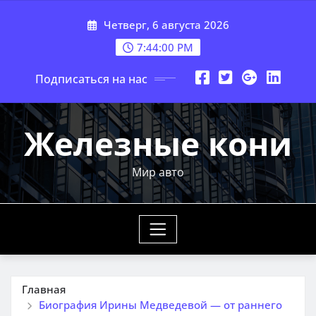
Перейти
Четверг, 6 августа 2026
к
содержимому
7:44:01 PM
Подписаться на нас
Железные кони
Мир авто
Главная
Биография Ирины Медведевой — от раннего