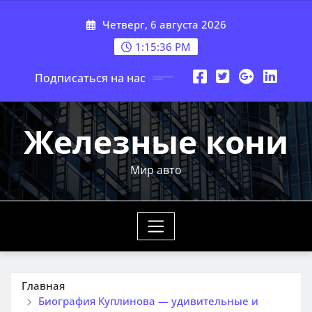
Перейти
Четверг, 6 августа 2026
к
содержимому
1:15:37 PM
Подписаться на нас
Железные кони
Мир авто
Главная
Биография Куплинова — удивительные и