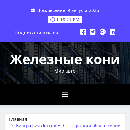
Перейти
Воскресенье, 9 августа 2026
к
содержимому
1:18:28 PM
Подписаться на нас
Железные кони
Мир авто
Главная
Биография Лесков Н. С. — краткий обзор жизни