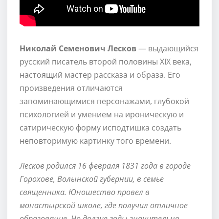
Николай Семенович Лесков
— выдающийся
русский писатель второй половины XIX века,
настоящий мастер рассказа и образа. Его
произведения отличаются
запоминающимися персонажами, глубокой
психологией и умением на ироническую и
сатирическую форму исподтишка создать
неповторимую картинку того времени.
Лесков родился 16 февраля 1831 года в городе
Горохове, Волынской губернии, в семье
священника. Юношество провел в
монастырской школе, где получил отличное
образование. Но долгие годы значительно