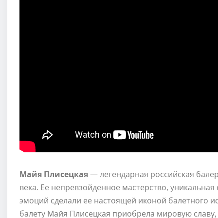
Майя Плисецкая
— легендарная российская балер
века. Ее непревзойденное мастерство, уникальна
эмоций сделали ее настоящей иконой балетного ис
балету Майя Плисецкая приобрела мировую славу, 