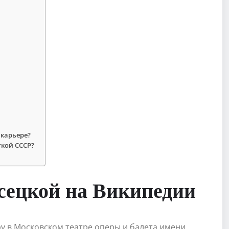
 карьере?
ткой СССР?
ецкой на Википедии
у в Московском театре оперы и балета имени