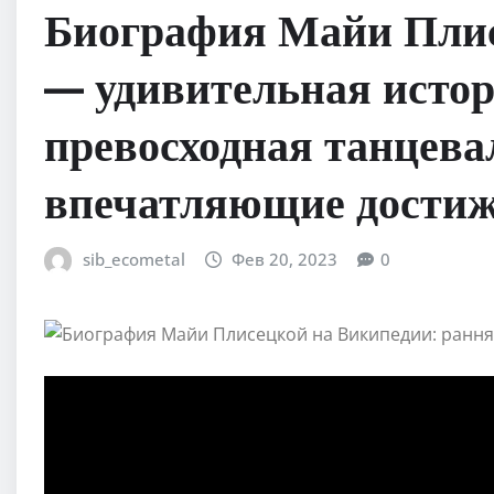
Биография Майи Плис
— удивительная истор
превосходная танцева
впечатляющие дости
sib_ecometal
Фев 20, 2023
0