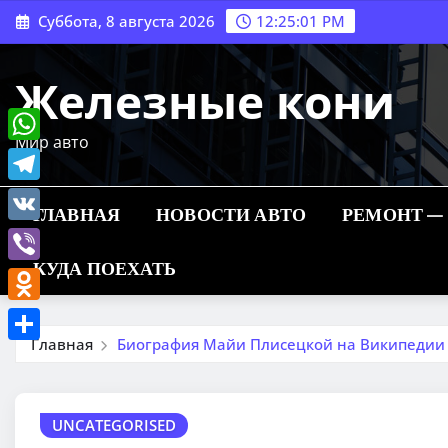
Перейти
Суббота, 8 августа 2026
12:25:02 PM
к
содержимому
Железные кони
Мир авто
WhatsApp
Telegram
ГЛАВНАЯ
НОВОСТИ АВТО
РЕМОНТ —
VK
КУДА ПОЕХАТЬ
Viber
Odnoklassniki
Главная
Биография Майи Плисецкой на Википедии 
Отправить
UNCATEGORISED