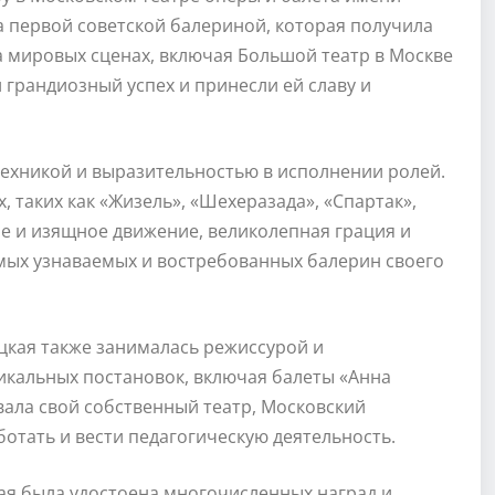
а первой советской балериной, которая получила
а мировых сценах, включая Большой театр в Москве
 грандиозный успех и принесли ей славу и
техникой и выразительностью в исполнении ролей.
 таких как «Жизель», «Шехеразада», «Спартак»,
ое и изящное движение, великолепная грация и
амых узнаваемых и востребованных балерин своего
цкая также занималась режиссурой и
икальных постановок, включая балеты «Анна
вала свой собственный театр, Московский
отать и вести педагогическую деятельность.
ая была удостоена многочисленных наград и