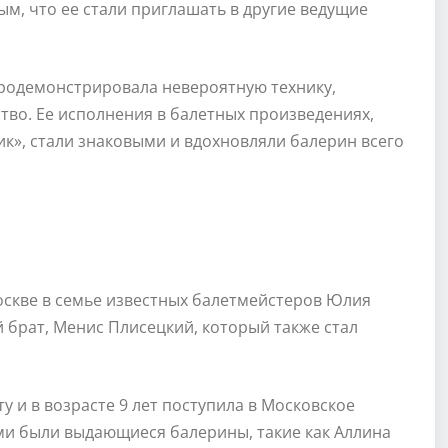
ым, что ее стали приглашать в другие ведущие
продемонстрировала невероятную технику,
тво. Ее исполнения в балетных произведениях,
к», стали знаковыми и вдохновляли балерин всего
оскве в семье известных балетмейстеров Юлия
й брат, Менис Плисецкий, который также стал
у и в возрасте 9 лет поступила в Московское
ми были выдающиеся балерины, такие как Аллина