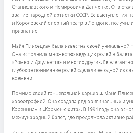
Станиславского и Немировича-Данченко. Она стал
звание народной артистки СССР. Ее выступления н
и Королевский оперный театр в Лондоне, получили
признание.
Майя Плисецкая была известна своей уникальной 
Она исполнила множество ведущих ролей в балетах,
«Ромео и Джульетта» и многих других. Ее элегантн
глубокое понимание ролей сделали ее одной из с
времени.
Помимо своей танцевальной карьеры, Майя Плисе
хореографией. Она создала ряд оригинальных и ун
Каренина» и «Кармен-сюита». В 1994 году она осно
международный балет, где продолжала активно раб
За свои достижения в области танца Майя Плисецк