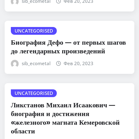
sib_ecometal
Фев 20, 2023
UNCATEGORISED
Биография Дефо — от первых шагов
до легендарных произведений
sib_ecometal
Фев 20, 2023
UNCATEGORISED
Ликстанов Михаил Исаакович —
биография и достижения
«железного» магната Кемеровской
области