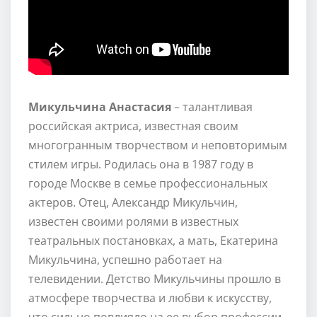
Микульчина Анастасия
– талантливая
российская актриса, известная своим
многогранным творчеством и неповторимым
стилем игры. Родилась она в 1987 году в
городе Москве в семье профессиональных
актеров. Отец, Александр Микульчин,
известен своими ролями в известных
театральных постановках, а мать, Екатерина
Микульчина, успешно работает на
телевидении. Детство Микульчины прошло в
атмосфере творчества и любви к искусству,
что сильно повлияло на ее выбор профессии.