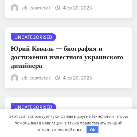
sib_ecometal
Фев 20, 2023
UNCATEGORISED
Юрий Коваль — биография и
достижения известного украинского
дизайнера
sib_ecometal
Фев 20, 2023
UNCATEGORISED
Этот сайт использует куки-файлы и другие технологии, чтобы
Биография Черкасовой Кристины –
помочь вам в навигации, а также предоставить лучший
удивительные истории жизни и
пользовательский опыт.
OK
впечатляющие достижения