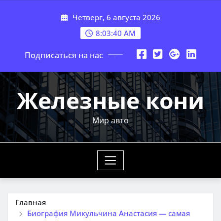
Перейти
Четверг, 6 августа 2026
к
содержимому
8:03:41 AM
Подписаться на нас
Железные кони
Мир авто
Главная
Биография Микульчина Анастасия — самая