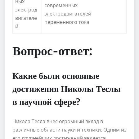
ных
современных
электрод
электродвигателей
вигателе
переменного тока
й
Вопрос-ответ:
Какие были основные
достижения Николы Теслы
в научной сфере?
Никола Тесла внес огромный вклад в
различные области науки и техники. Одним из
его крупнейших достижений является