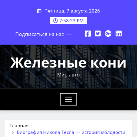
Перейти
Пятница, 7 августа 2026
к
содержимому
7:58:24 PM
Подписаться на нас
Железные кони
Мир авто
Главная
Биография Никола Тесла — история молодости