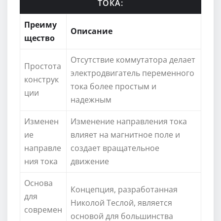
ТОКА:
Преиму
Описание
щество
Отсутствие коммутатора делает
Простота
электродвигатель переменного
конструк
тока более простым и
ции
надежным
Изменен
Изменение направления тока
ие
влияет на магнитное поле и
направле
создает вращательное
ния тока
движение
Основа
Концепция, разработанная
для
Николой Теслой, является
современ
основой для большинства