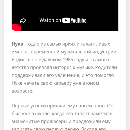
Нука
– одно из самых ярких и талантливых
имен в современной музыкальной индустрии.
Родился он в далеком 1985 году и с самого
детства проявлял интерес к музыке. Родители
поддерживали его увлечение, и это помогло
Нуке начать свою карьеру уже в юном
возрасте.
Первые успехи пришли ему совсем рано. Он
был уже в школе, когда его талант заметили
знаменитые продюсеры и предложили ему
записать свою первую песню. Вскоре его