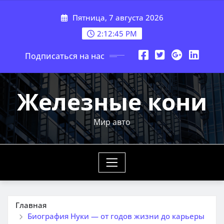
Перейти
Пятница, 7 августа 2026
к
содержимому
2:12:46 PM
Подписаться на нас
Железные кони
Мир авто
Главная
Биография Нуки — от годов жизни до карьеры