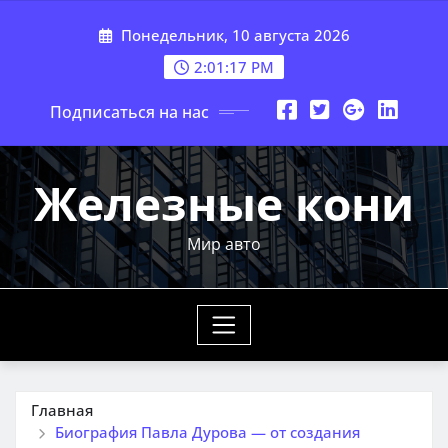
Перейти
Понедельник, 10 августа 2026
к
содержимому
2:01:18 PM
Подписаться на нас
Железные кони
Мир авто
Главная
Биография Павла Дурова — от создания