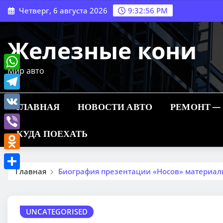
Перейти
Четверг, 6 августа 2026
9:32:57 PM
к
содержимому
Железные кони
Мир авто
WhatsApp
Telegram
ГЛАВНАЯ
НОВОСТИ АВТО
РЕМОНТ —
VK
КУДА ПОЕХАТЬ
Viber
Odnoklassniki
Главная
Биография презентации «Носов» материалы
Отправить
UNCATEGORISED