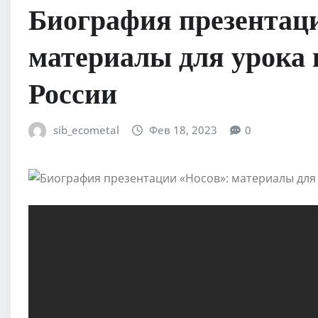
Биография презентац
материалы для урока 
России
sib_ecometal
Фев 18, 2023
0