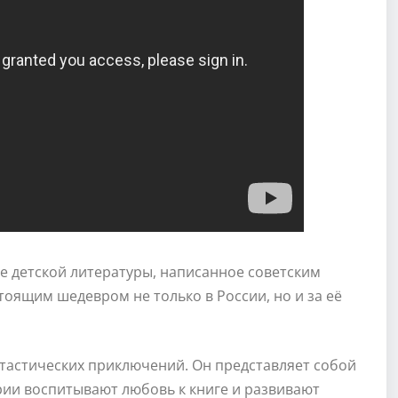
е детской литературы, написанное советским
тоящим шедевром не только в России, но и за её
тастических приключений. Он представляет собой
рии воспитывают любовь к книге и развивают