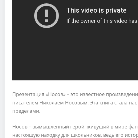
Презентация «Носов» – это известное произведени
писателем Николаем Носовым. Эта книга стала нас
пределами.
Носов – вымышленный герой, живущий в мире фан
настоящую находку для школьников, ведь его исто