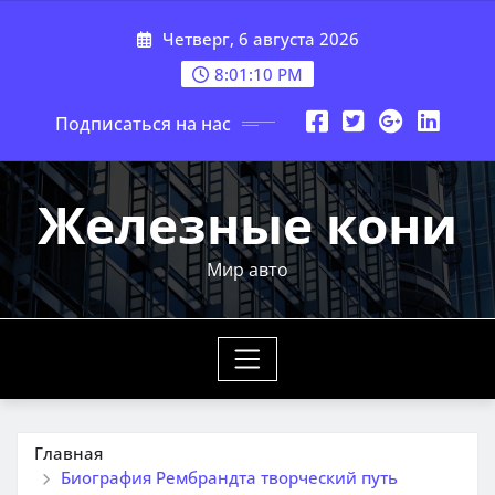
Перейти
Четверг, 6 августа 2026
к
содержимому
8:01:11 PM
Подписаться на нас
Железные кони
Мир авто
Главная
Биография Рембрандта творческий путь