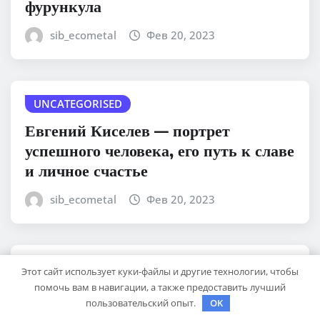
фурункула
sib_ecometal
Фев 20, 2023
UNCATEGORISED
Евгений Киселев — портрет
успешного человека, его путь к славе
и личное счастье
sib_ecometal
Фев 20, 2023
UNCATEGORISED
Этот сайт использует куки-файлы и другие технологии, чтобы
помочь вам в навигации, а также предоставить лучший
Биография Дефо — от первых шагов
пользовательский опыт.
OK
до легендарных произведений