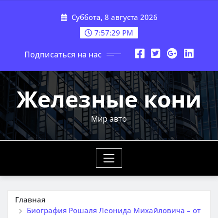
Перейти
Суббота, 8 августа 2026
к
содержимому
7:57:30 PM
Подписаться на нас
Железные кони
Мир авто
Главная
Биография Рошаля Леонида Михайловича – от