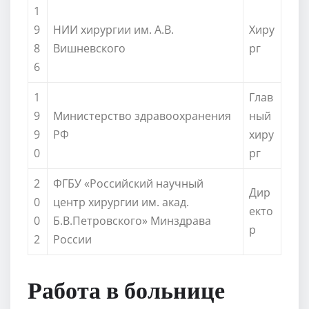
1
9
НИИ хирургии им. А.В.
Хиру
8
Вишневского
рг
6
1
Глав
9
Министерство здравоохранения
ный
9
РФ
хиру
0
рг
2
ФГБУ «Российский научный
Дир
0
центр хирургии им. акад.
екто
0
Б.В.Петровского» Минздрава
р
2
России
Работа в больнице