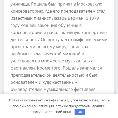
училища, Рошаль был принят в Московскую
консерваторию, где его преподавателем стал
известный пианист Лазарь Берман. В 1979
году Рошаль закончил обучение в
консерватории и начал активную концертную
деятельность. Он выступал с симфоническими
оркестрами по всему миру, записывал
альбомы с классической музыкой и
участвовал во множестве музыкальных
фестивалей. Кроме того, Рошаль занимался
преподавательской деятельностью и был
основателем и художественным
руководителем музыкального фестиваля
«Славянский базар в Витеbsке». Он также
Этот сайт использует куки-файлы и другие технологии, чтобы
получил множество наград и премий за свои
помочь вам в навигации, а также предоставить лучший
выдающиеся достижения в музыке.
пользовательский опыт.
OK