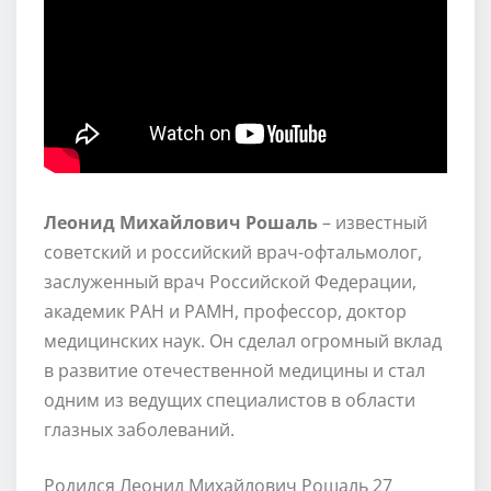
Леонид Михайлович Рошаль
– известный
советский и российский врач-офтальмолог,
заслуженный врач Российской Федерации,
академик РАН и РАМН, профессор, доктор
медицинских наук. Он сделал огромный вклад
в развитие отечественной медицины и стал
одним из ведущих специалистов в области
глазных заболеваний.
Родился Леонид Михайлович Рошаль 27