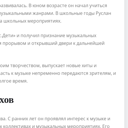
развивалась. В юном возрасте он начал учиться
 музыкальными жанрами. В школьные годы Руслан
на школьных мероприятиях.
ос.Дети» и получил признание музыкальных
щим прорывом и открывший двери к дальнейшей
воим творчеством, выпускает новые хиты и
расть к музыке непременно передаются зрителям, и
лгое время.
хов
ва. С ранних лет он проявлял интерес к музыке и
х коллективах и музыкальных мероприятиях. Его