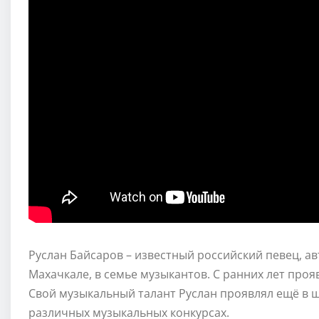
Руслан Байсаров – известный российский певец, авт
Махачкале, в семье музыкантов. С ранних лет проя
Свой музыкальный талант Руслан проявлял ещё в ш
различных музыкальных конкурсах.