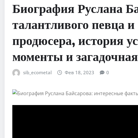
Биография Руслана Ба
талантливого певца и
продюсера, история у
моменты и загадочная
sib_ecometal
Фев 18, 2023
0