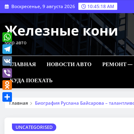
Перейти
Воскресенье, 9 августа 2026
10:45:19 AM
к
содержимому
Железные кони
Мир авто
WhatsApp
Telegram
ГЛАВНАЯ
НОВОСТИ АВТО
РЕМОНТ —
VK
КУДА ПОЕХАТЬ
Viber
Odnoklassniki
Главная
Биография Руслана Байсарова – талантлив
Отправить
UNCATEGORISED