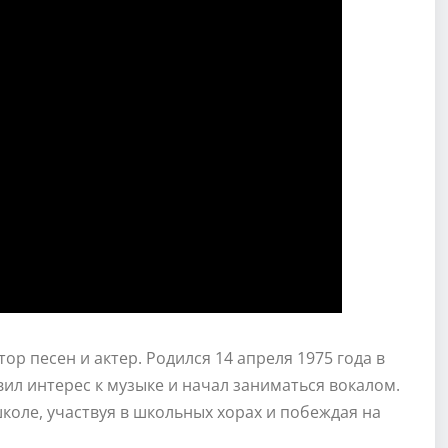
ор песен и актер. Родился 14 апреля 1975 года в
вил интерес к музыке и начал заниматься вокалом.
коле, участвуя в школьных хорах и побеждая на