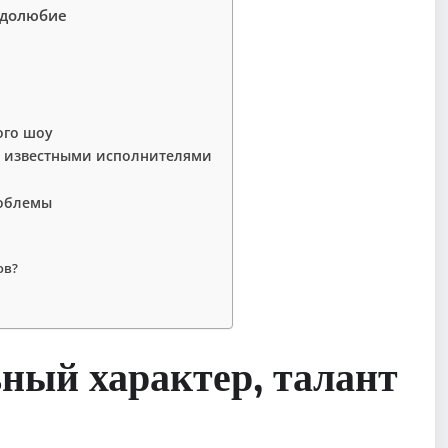
рудолюбие
ого шоу
 с известными исполнителями
роблемы
ов?
ьный характер, талант