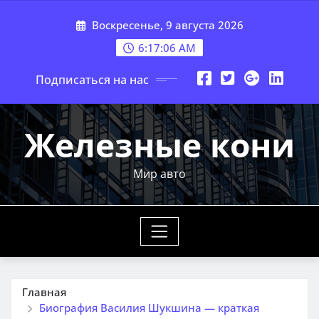
Перейти
Воскресенье, 9 августа 2026
к
содержимому
6:17:07 AM
Подписаться на нас
Железные кони
Мир авто
Главная
Биография Василия Шукшина — краткая