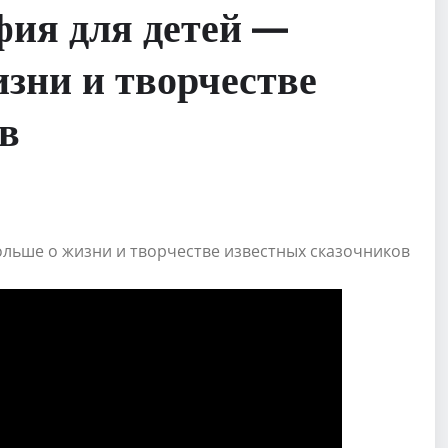
фия для детей —
изни и творчестве
в