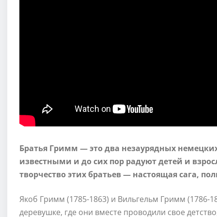
Братья Гримм — это два незаурядных немецких
известными и до сих пор радуют детей и взро
творчество этих братьев — настоящая сага, по
Якоб Гримм (1785-1863) и Вильгельм Гримм (1786-
деревушке, где они вместе проводили свое детств