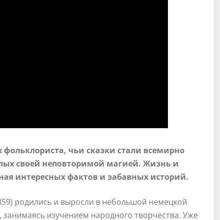
 фольклориста, чьи сказки стали всемирно
слых своей неповторимой магией. Жизнь и
лная интересных фактов и забавных историй.
1859) родились и выросли в небольшой немецкой
о, занимаясь изучением народного творчества. Уже