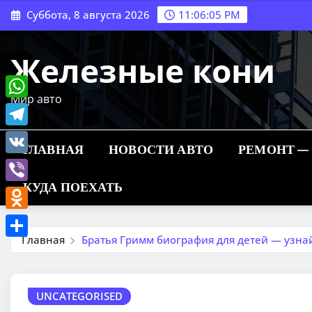
Перейти
Суббота, 8 августа 2026
11:06:06 PM
к
содержимому
Железные кони
Мир авто
WhatsApp
Telegram
ГЛАВНАЯ
НОВОСТИ АВТО
РЕМОНТ —
VK
КУДА ПОЕХАТЬ
Viber
Odnoklassniki
Главная
Братья Гримм биография для детей — узна
Отправить
UNCATEGORISED