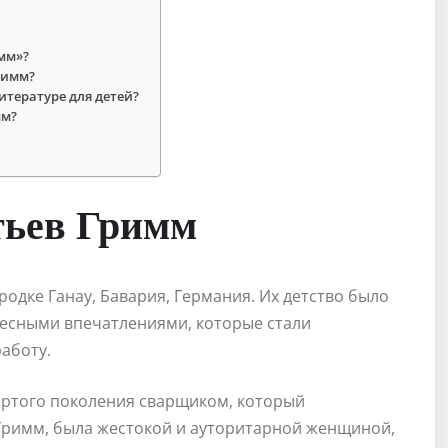
имм»?
римм?
итературе для детей?
мм?
тьев Гримм
одке Ганау, Бавария, Германия. Их детство было
ресными впечатлениями, которые стали
аботу.
ертого поколения сварщиком, который
Гримм, была жестокой и ауторитарной женщиной,