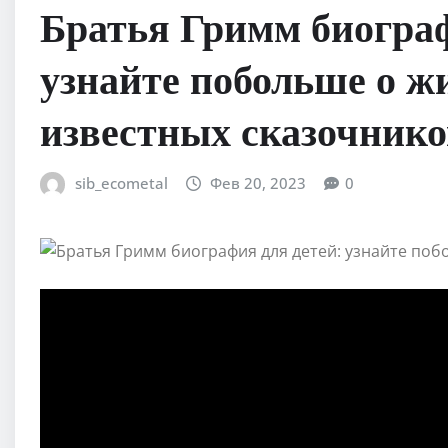
Братья Гримм биогра
узнайте побольше о ж
известных сказочнико
sib_ecometal
Фев 20, 2023
0