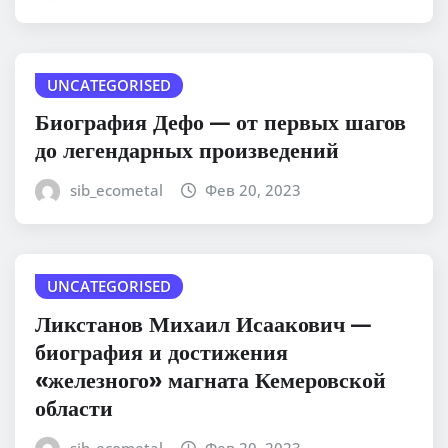
UNCATEGORISED
Биография Дефо — от первых шагов
до легендарных произведений
sib_ecometal
Фев 20, 2023
UNCATEGORISED
Ликстанов Михаил Исаакович —
биография и достижения
«железного» магната Кемеровской
области
sib_ecometal
Фев 20, 2023