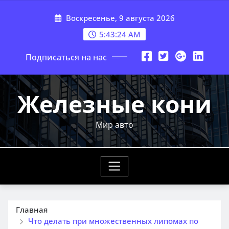
Перейти
Воскресенье, 9 августа 2026
к
содержимому
5:43:25 AM
Подписаться на нас
Железные кони
Мир авто
Главная
Что делать при множественных липомах по