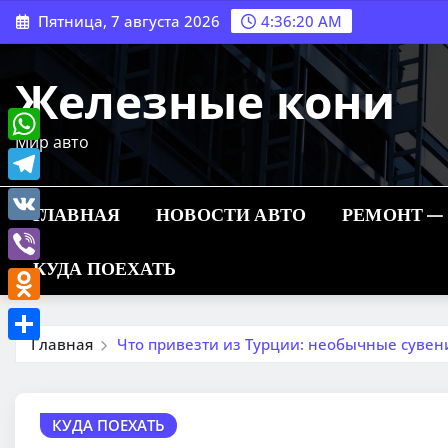
Перейти
Пятница, 7 августа 2026
4:36:21 AM
к
содержимому
Железные кони
Мир авто
WhatsApp
Telegram
ГЛАВНАЯ
НОВОСТИ АВТО
РЕМОНТ —
VK
КУДА ПОЕХАТЬ
Viber
Odnoklassniki
Главная
Что привезти из Турции: необычные сувен
Отправить
КУДА ПОЕХАТЬ