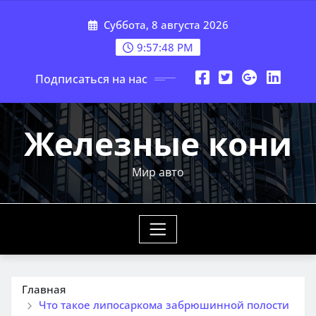
Перейти
Суббота, 8 августа 2026
к
содержимому
9:57:49 PM
Подписаться на нас
Железные кони
Мир авто
Главная
Что такое липосаркома забрюшинной полости