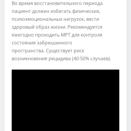
Во время восстановительного периода
пациент должен избегать физических,
психоэмоциональных нагрузок, вести
здоровый образ жизни. Рекомендуется
ежегодно проходить МРТ для контроля
состояния забрюшинного
пространства. Существует риск
возникновения рецидива (40-50% случаев).