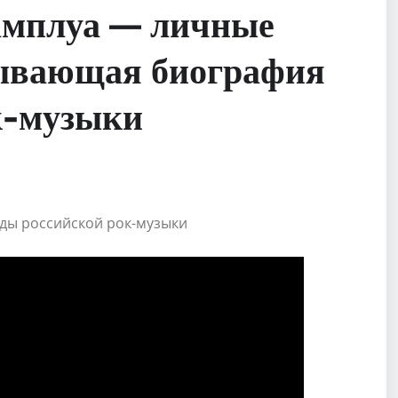
 амплуа — личные
тывающая биография
к-музыки