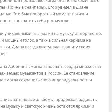
рбениной произошло, когда она познакомилась с
ы «Ночные снайперы». Егор увидел в Диане
оманде. Это был поворотный момент в жизни
ностью посвятить себя рок-музыке.
и уникальными взглядами на музыку и творчество.
 и мощный голос, а также сильная харизма на
зыки. Диана всегда выступала в защиту своих
ние.
иана Арбенина смогла завоевать сердца множества
уважаемых музыкантов в России. Ее становление
на смогла сохранить свою индивидуальность и
записывать новые альбомы, продолжая радовать
 на музыку и светскую жизнь остаются яркими и