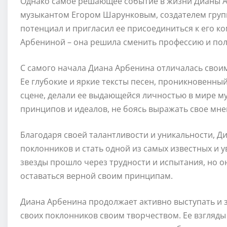
Однако самое решающее событие в жизни Дианы А
музыкантом Егором Шарунковым, создателем групп
потенциал и пригласил ее присоединиться к его к
Арбениной – она решила сменить профессию и пол
С самого начала Диана Арбенина отличалась своим
Ее глубокие и яркие тексты песен, проникновенный
сцене, делали ее выдающейся личностью в мире му
принципов и идеалов, не боясь выражать свое мне
Благодаря своей талантливости и уникальности, Д
поклонников и стать одной из самых известных и 
звезды прошло через трудности и испытания, но о
оставаться верной своим принципам.
Диана Арбенина продолжает активно выступать и 
своих поклонников своим творчеством. Ее взгляды