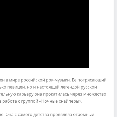
ен в мире российской рок-музыки. Ее потрясающий
лько певицей, но и настоящей легендой русской
тельную карьеру она прокатилась через множество
ее работа с группой «Ночные снайперы».
ве. Она с самого детства проявляла огромный