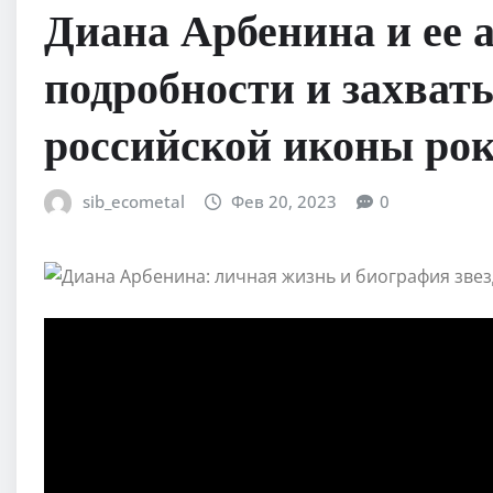
Диана Арбенина и ее
подробности и захва
российской иконы ро
sib_ecometal
Фев 20, 2023
0