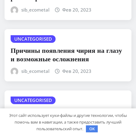
sib_ecometal
Фев 20, 2023
UNCATEGORISED
Причины появления чирия на глазу
и возможные осложнения
sib_ecometal
Фев 20, 2023
UNCATEGORISED
Юрий Коваль — биография и
Этот сайт использует куки-файлы и другие технологии, чтобы
достижения известного украинского
помочь вам в навигации, а также предоставить лучший
дизайнера
пользовательский опыт.
OK