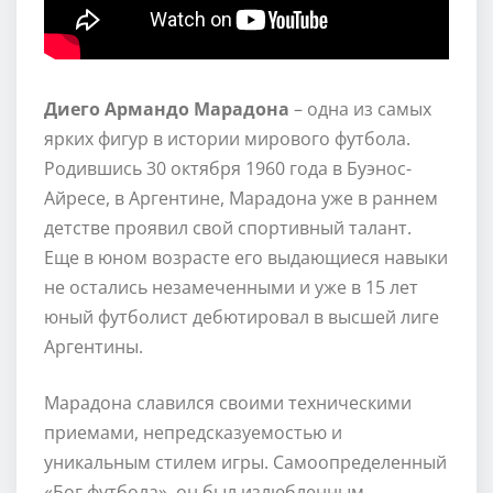
Диего Армандо Марадона
– одна из самых
ярких фигур в истории мирового футбола.
Родившись 30 октября 1960 года в Буэнос-
Айресе, в Аргентине, Марадона уже в раннем
детстве проявил свой спортивный талант.
Еще в юном возрасте его выдающиеся навыки
не остались незамеченными и уже в 15 лет
юный футболист дебютировал в высшей лиге
Аргентины.
Марадона славился своими техническими
приемами, непредсказуемостью и
уникальным стилем игры. Самоопределенный
«Бог футбола», он был излюбленным