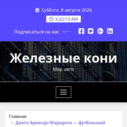
Перейти
Суббота, 8 августа 2026
к
содержимому
3:22:14 AM
Подписаться на нас
Железные кони
Мир авто
Главная
Диего Армандо Марадона — футбольный