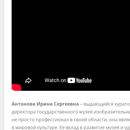
Антонова Ирина Сергеевна
– выдающийся куратор
директора государственного музея изобразительны
не просто профессионал в своей области, она явл
в мировой культуре. Ее вклад в развитие музея и