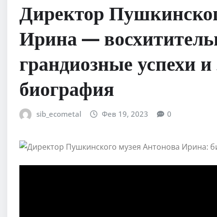
Директор Пушкинског
Ирина — восхитительн
грандиозные успехи 
биография
sib_ecometal
Фев 19, 2023
0