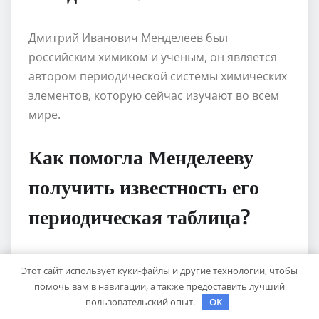
Дмитрий Иванович Менделеев был
российским химиком и ученым, он является
автором периодической системы химических
элементов, которую сейчас изучают во всем
мире.
Как помогла Менделееву
получить известность его
периодическая таблица?
Периодическая таблица Менделеева помогла
Этот сайт использует куки-файлы и другие технологии, чтобы
систематизировать и классифицировать
помочь вам в навигации, а также предоставить лучший
химические элементы в соответствии с их
пользовательский опыт.
OK