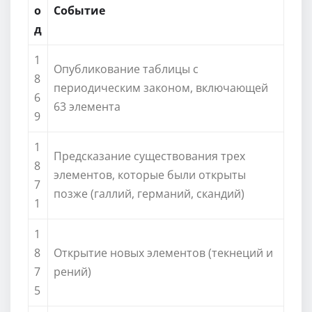
о
Событие
д
1
Опубликование таблицы с
8
периодическим законом, включающей
6
63 элемента
9
1
Предсказание существования трех
8
элементов, которые были открыты
7
позже (галлий, германий, скандий)
1
1
8
Открытие новых элементов (текнеций и
7
рений)
5