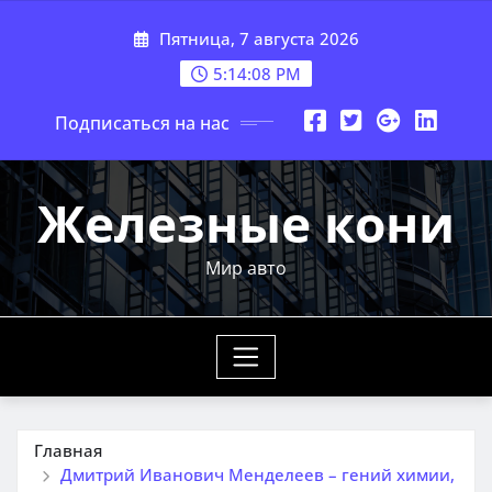
Перейти
Пятница, 7 августа 2026
к
содержимому
5:14:09 PM
Подписаться на нас
Железные кони
Мир авто
Главная
Дмитрий Иванович Менделеев – гений химии,