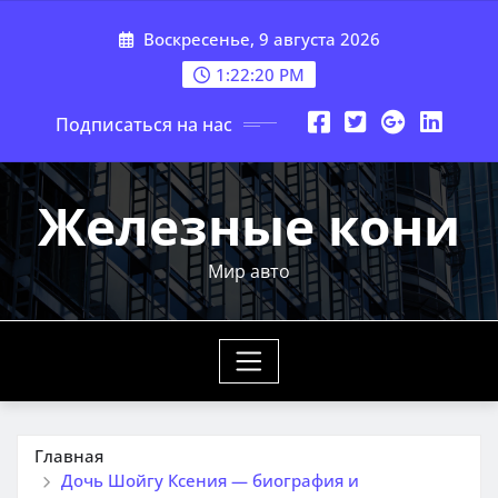
Перейти
Воскресенье, 9 августа 2026
к
содержимому
1:22:21 PM
Подписаться на нас
Железные кони
Мир авто
Главная
Дочь Шойгу Ксения — биография и