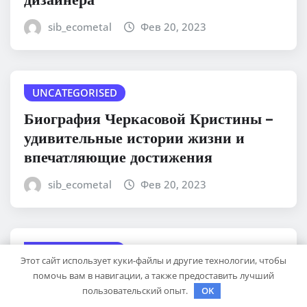
sib_ecometal
Фев 20, 2023
UNCATEGORISED
Биография Черкасовой Кристины –
удивительные истории жизни и
впечатляющие достижения
sib_ecometal
Фев 20, 2023
UNCATEGORISED
Этот сайт использует куки-файлы и другие технологии, чтобы
Опасности и причины
помочь вам в навигации, а также предоставить лучший
пользовательский опыт.
OK
возникновения фурункулеза