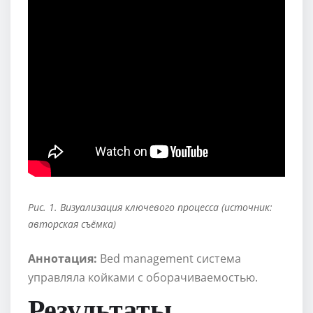
Рис. 1. Визуализация ключевого процесса (источник:
авторская съёмка)
Аннотация:
Bed management система
управляла койками с оборачиваемостью.
Результаты