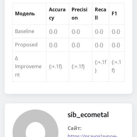
Accura
Precisi
Reca
Модель
F1
cy
on
ll
Baseline
{}.{}
{}.{}
{}.{}
{}.{}
Proposed
{}.{}
{}.{}
{}.{}
{}.{}
Δ
{:+.1f
{:+.1
Improveme
{:+.1f}
{:+.1f}
}
f}
nt
sib_ecometal
Сайт:
https://pravoslavnoe-