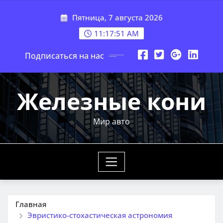
Перейти
Пятница, 7 августа 2026
к
содержимому
11:17:53 AM
Подписаться на нас
Железные кони
Мир авто
Главная
Эвристико-стохастическая астрономия