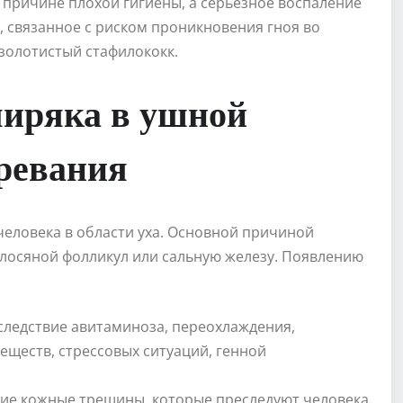
 причине плохой гигиены, а серьезное воспаление
0), связанное с риском проникновения гноя во
 золотистый стафилококк.
иряка в ушной
зревания
еловека в области уха. Основной причиной
олосяной фолликул или сальную железу. Появлению
следствие авитаминоза, переохлаждения,
еществ, стрессовых ситуаций, генной
кие кожные трещины, которые преследуют человека