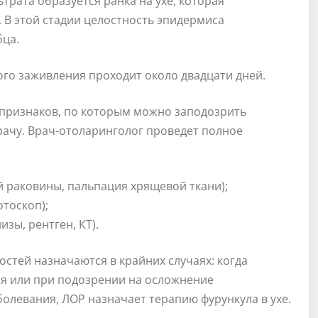
трата образуется ранка на ухе, которая
 В этой стадии целостность эпидермиса
бца.
ого заживления проходит около двадцати дней.
признаков, по которым можно заподозрить
врачу. Врач-отоларинголог проведет полное
й раковины, пальпация хрящевой ткани);
тоскоп);
зы, рентген, КТ).
остей назначаются в крайних случаях: когда
ся или при подозрении на осложнение
болевания, ЛОР назначает терапию фурункула в ухе.