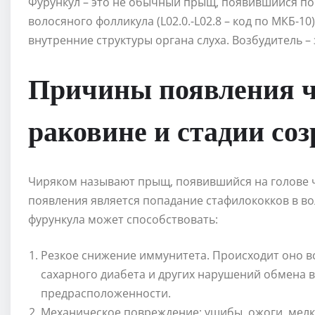
Фурункул – это не обычный прыщ, появившийся по
волосяного фолликула (L02.0.-L02.8 – код по МКБ-1
внутренние структуры органа слуха. Возбудитель –
Причины появления ч
раковине и стадии со
Чиряком называют прыщ, появившийся на голове ч
появления является попадание стафилококков в в
фурункула может способствовать:
Резкое снижение иммунитета. Происходит оно в
сахарного диабета и других нарушений обмена в
предрасположенности.
Механическое повреждение: ушибы, ожоги, мел