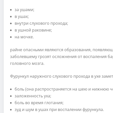
за ушами;
в ушах;
внутри слухового прохода;
в ушной раковине;
на мочке.
райне опасными являются образования, появляющие
заболевшему грозят осложнения от воспаления б
головного мозга.
Фурункул наружного слухового прохода в ухе заме
боль (она распространяется на шею и нижнюю ч
заложенность уха;
боль во время глотания;
зуд и шум в ушах при воспалении фурункула.