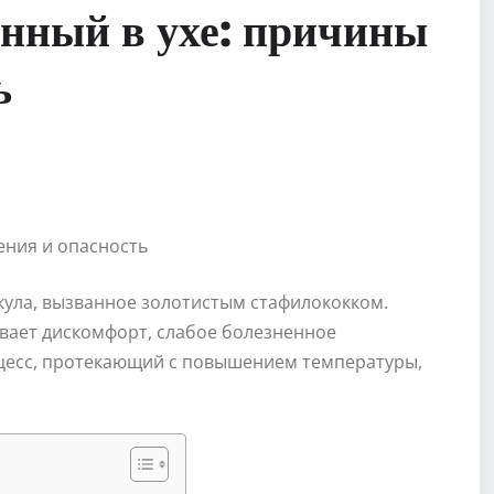
анный в ухе: причины
ь
икула, вызванное золотистым стафилококком.
ывает дискомфорт, слабое болезненное
цесс, протекающий с повышением температуры,