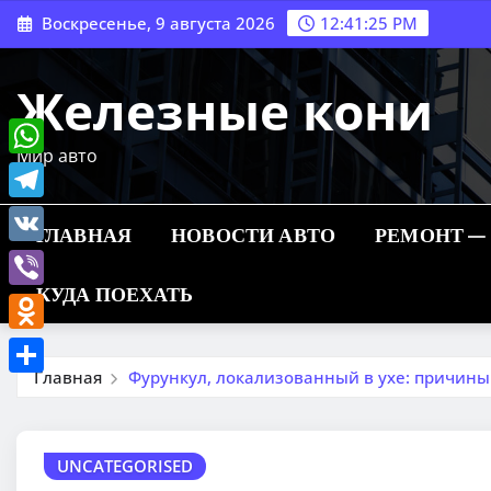
Перейти
Воскресенье, 9 августа 2026
12:41:26 PM
к
содержимому
Железные кони
Мир авто
WhatsApp
Telegram
ГЛАВНАЯ
НОВОСТИ АВТО
РЕМОНТ —
VK
КУДА ПОЕХАТЬ
Viber
Odnoklassniki
Главная
Фурункул, локализованный в ухе: причины
Отправить
UNCATEGORISED