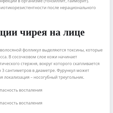
фекции в организме (тонзиллит, гайморит).
иотикорезистентности после нерационального
ции чирея на лице
 волосяной фолликул выделяются токсины, которые
са. В сосочковом слое кожи начинает
ического стержня, вокруг которого скапливается
до 3 сантиметров в диаметре. Фурункул может
ая локализация – носогубный треугольник.