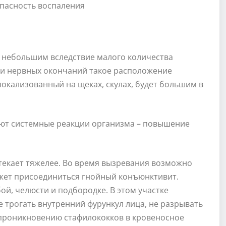
 небольшим вследствие малого количества
ти нервных окончаний такое расположение
локализованный на щеках, скулах, будет большим в
ают системные реакции организма – повышение
отекает тяжелее. Во время вызревания возможно
жет присоединиться гнойный конъюнктивит.
ой, челюсти и подбородке. В этом участке
е трогать внутренний фурункул лица, не разрывать
к проникновению стафилококков в кровеносное