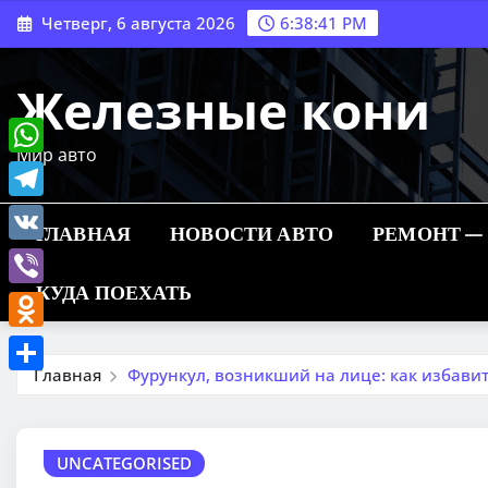
Перейти
Четверг, 6 августа 2026
6:38:42 PM
к
содержимому
Железные кони
Мир авто
WhatsApp
Telegram
ГЛАВНАЯ
НОВОСТИ АВТО
РЕМОНТ —
VK
КУДА ПОЕХАТЬ
Viber
Odnoklassniki
Главная
Фурункул, возникший на лице: как избавит
Отправить
UNCATEGORISED