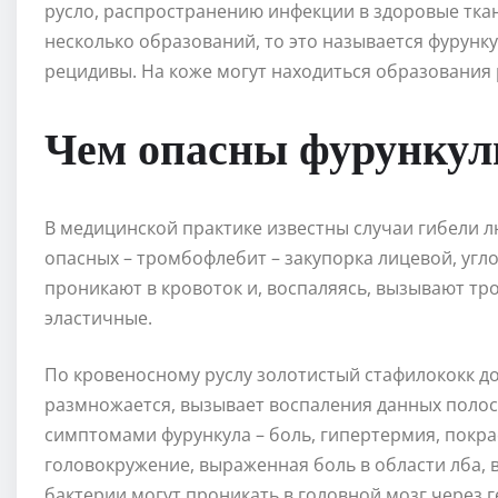
русло, распространению инфекции в здоровые тка
несколько образований, то это называется фурунку
рецидивы. На коже могут находиться образования 
Чем опасны фурункул
В медицинской практике известны случаи гибели л
опасных – тромбофлебит – закупорка лицевой, угл
проникают в кровоток и, воспаляясь, вызывают тр
эластичные.
По кровеносному руслу золотистый стафилококк дос
размножается, вызывает воспаления данных полос
симптомами фурункула – боль, гипертермия, покрас
головокружение, выраженная боль в области лба, 
бактерии могут проникать в головной мозг через 