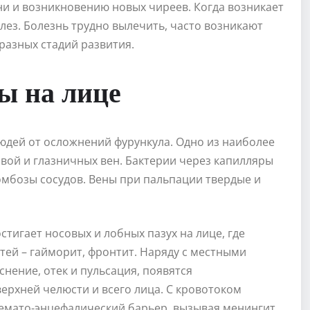
ни и возникновению новых чиреев. Когда возникает
лез. Болезнь трудно вылечить, часто возникают
разных стадий развития.
ы на лице
юдей от осложнений фурункула. Одно из наиболее
овой и глазничных вен. Бактерии через капилляры
омбозы сосудов. Вены при пальпации твердые и
тигает носовых и лобных пазух на лице, где
тей – гайморит, фронтит. Наряду с местными
нение, отек и пульсация, появятся
верхней челюсти и всего лица. С кровотоком
гемато-энцефалический барьер, вызывая менингит,