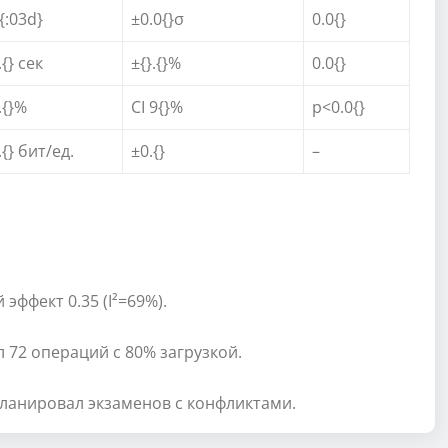
.{:03d}
±0.0{}σ
0.0{}
.{} сек
±{}.{}%
0.0{}
.{}%
CI 9{}%
p<0.0{}
.{} бит/ед.
±0.{}
–
ффект 0.35 (I²=69%).
 72 операций с 80% загрузкой.
планировал экзаменов с конфликтами.