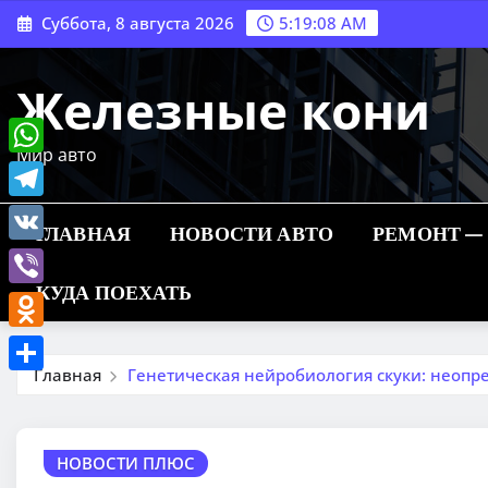
Перейти
Суббота, 8 августа 2026
5:19:09 AM
к
содержимому
Железные кони
Мир авто
WhatsApp
Telegram
ГЛАВНАЯ
НОВОСТИ АВТО
РЕМОНТ —
VK
КУДА ПОЕХАТЬ
Viber
Odnoklassniki
Главная
Генетическая нейробиология скуки: неопр
Отправить
НОВОСТИ ПЛЮС