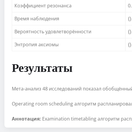
Коэффициент резонанса
0
Время наблюдения
{}
Вероятность удовлетворённости
{}
Энтропия аксиомы
{}
Результаты
Мета-анализ 48 исследований показал обобщённый э
Operating room scheduling алгоритм распланировал
Аннотация:
Examination timetabling алгоритм рас