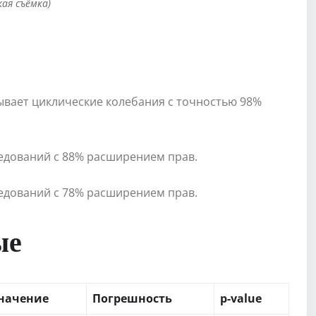
кая съёмка)
ывает циклические колебания с точностью 98%
ледований с 88% расширением прав.
ледований с 78% расширением прав.
ые
начение
Погрешность
p-value