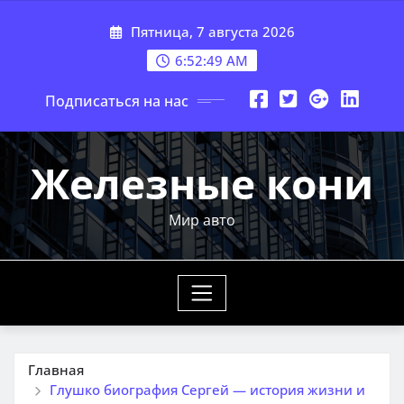
Перейти
Пятница, 7 августа 2026
к
содержимому
6:52:50 AM
Подписаться на нас
Железные кони
Мир авто
Главная
Глушко биография Сергей — история жизни и