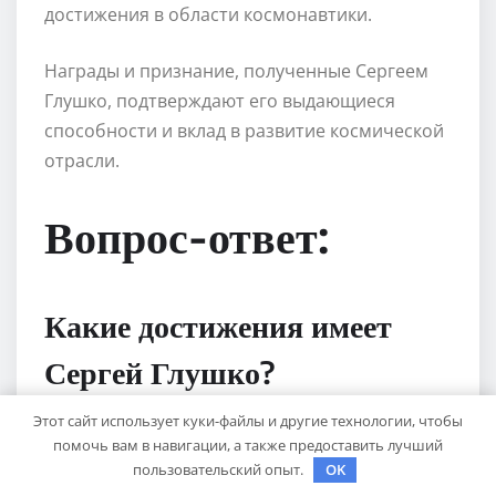
достижения в области космонавтики.
Награды и признание, полученные Сергеем
Глушко, подтверждают его выдающиеся
способности и вклад в развитие космической
отрасли.
Вопрос-ответ:
Какие достижения имеет
Сергей Глушко?
Этот сайт использует куки-файлы и другие технологии, чтобы
Сергей Глушко, известный также как Тимати,
помочь вам в навигации, а также предоставить лучший
пользовательский опыт.
OK
является российским рэп-исполнителем,