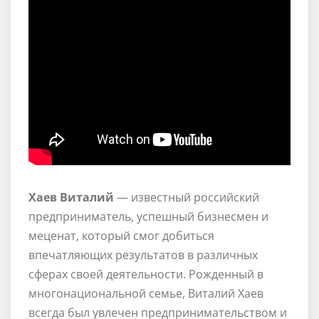
Хаев Виталий
— известный российский
предприниматель, успешный бизнесмен и
меценат, который смог добиться
впечатляющих результатов в различных
сферах своей деятельности. Рожденный в
многонациональной семье, Виталий Хаев
всегда был увлечен предпринимательством и