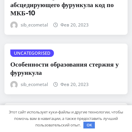
абсцедирующего фурункула код по
МКБ-10
sib_ecometal
Фев 20, 2023
UNCATEGORISED
Особенности образования стержня у
фурункула
sib_ecometal
Фев 20, 2023
Этот сайт использует куки-файлы и другие технологии, чтобы
UNCATEGORISED
помочь вам в навигации, а также предоставить лучший
Евгений Киселев — портрет
пользовательский опыт.
OK
успешного человека, его путь к славе