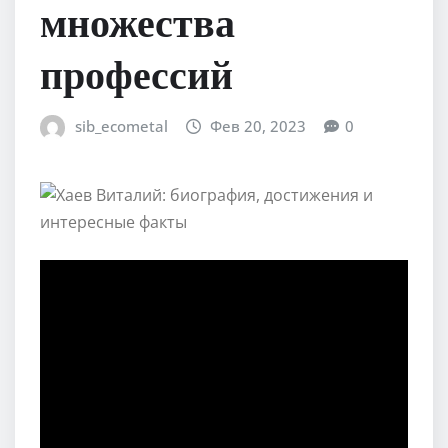
множества
профессий
sib_ecometal
Фев 20, 2023
0