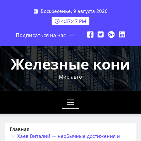
Перейти
Воскресенье, 9 августа 2026
к
содержимому
4:37:48 PM
Подписаться на нас
Железные кони
Мир авто
Главная
Хаев Виталий — необычные достижения и