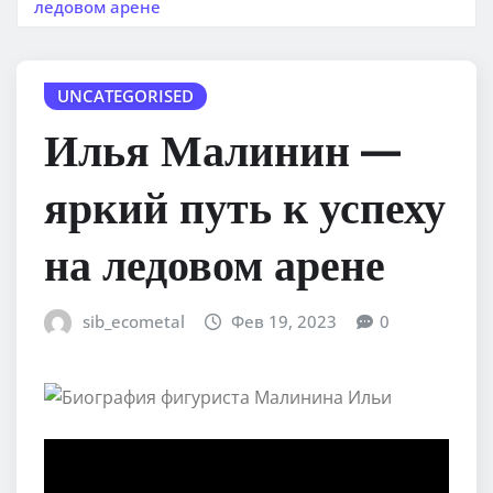
ледовом арене
UNCATEGORISED
Илья Малинин —
яркий путь к успеху
на ледовом арене
sib_ecometal
Фев 19, 2023
0