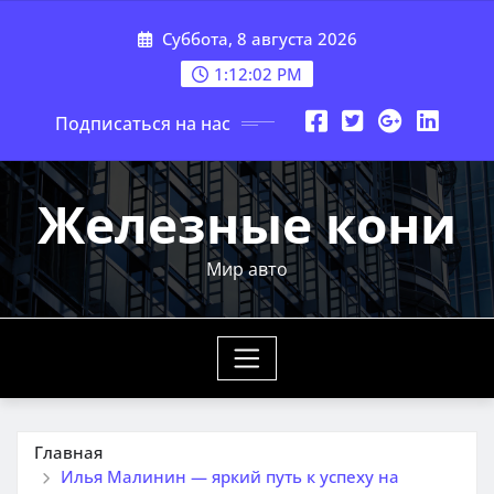
Перейти
Суббота, 8 августа 2026
к
содержимому
1:12:03 PM
Подписаться на нас
Железные кони
Мир авто
Главная
Илья Малинин — яркий путь к успеху на