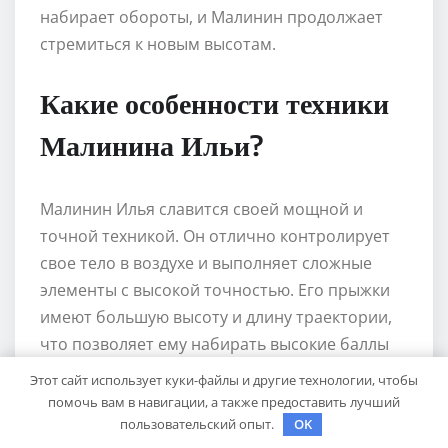
набирает обороты, и Малинин продолжает
стремиться к новым высотам.
Какие особенности техники
Малинина Ильи?
Малинин Илья славится своей мощной и
точной техникой. Он отлично контролирует
свое тело в воздухе и выполняет сложные
элементы с высокой точностью. Его прыжки
имеют большую высоту и длину траектории,
что позволяет ему набирать высокие баллы
за них. Также Малинин обладает хорошей
Этот сайт использует куки-файлы и другие технологии, чтобы
гибкостью и артистизмом, что помогает ему
помочь вам в навигации, а также предоставить лучший
создавать красивые и эмоциональные
пользовательский опыт.
OK